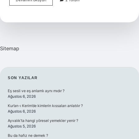
Hangi
Meyvesi
Meşhur
Sitemap
SIDEBAR
SON YAZILAR
Eş sesli ve eş anlamlı aynı mıdır ?
Ağustos 6, 2026
Kur’an-ı Kerim’de kimlerin kıssaları anlatılır ?
Ağustos 6, 2026
Ayvalık’ta hangi yöresel yemekler yenir ?
Ağustos 5, 2026
Bu da hafız ne demek ?