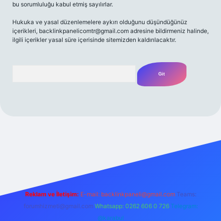
bu sorumluluğu kabul etmiş sayılırlar.
Hukuka ve yasal düzenlemelere aykırı olduğunu düşündüğünüz
içerikleri,
backlinkpanelicomtr@gmail.com
adresine bildirmeniz halinde,
ilgili içerikler yasal süre içerisinde sitemizden kaldırılacaktır.
Arama
t yeni giriş
Betexper giriş adresi
betexper.xyz
m elexbet
Reklam ve İletişim:
E-mail:
backlinkpaneli@gmail.com
Teams:
forumhizmeti@gmail.com
Whatsapp: 0262 606 0 726
Telegram:
@karabul