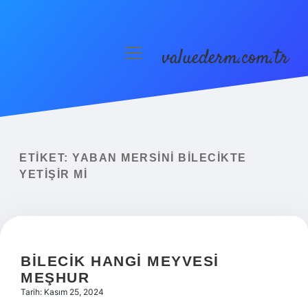
valuederm.com.tr
menüyü
aç
Anasayfa
Gizlilik Politikası
Yasal Uyarı
ETIKET:
YABAN MERSINI BILECIKTE
YETIŞIR MI
BILECIK HANGI MEYVESI
MEŞHUR
Tarih: Kasım 25, 2024