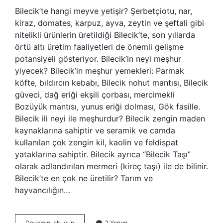
Bilecik’te hangi meyve yetişir? Şerbetçiotu, nar,
kiraz, domates, karpuz, ayva, zeytin ve şeftali gibi
nitelikli ürünlerin üretildiği Bilecik’te, son yıllarda
örtü altı üretim faaliyetleri de önemli gelişme
potansiyeli gösteriyor. Bilecik’in neyi meşhur
yiyecek? Bilecik’in meşhur yemekleri: Parmak
köfte, bıldırcın kebabı, Bilecik nohut mantısı, Bilecik
güveci, dağ eriği ekşili çorbası, mercimekli
Bozüyük mantısı, yunus eriği dolması, Gök fasille.
Bilecik ili neyi ile meşhurdur? Bilecik zengin maden
kaynaklarına sahiptir ve seramik ve camda
kullanılan çok zengin kil, kaolin ve feldispat
yataklarına sahiptir. Bilecik ayrıca “Bilecik Taşı”
olarak adlandırılan mermeri (kireç taşı) ile de bilinir.
Bilecik’te en çok ne üretilir? Tarım ve
hayvancılığın…
Bilecik
Devamını okuyun
2 Yorum