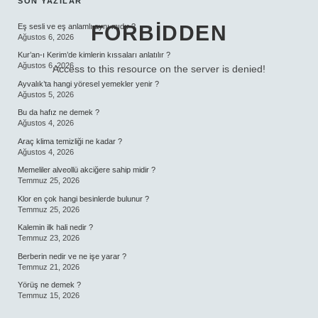
SIDEBAR
SON YAZILAR
FORBIDDEN
Eş sesli ve eş anlamlı aynı mıdır ?
Ağustos 6, 2026
Kur’an-ı Kerim’de kimlerin kıssaları anlatılır ?
Ağustos 6, 2026
Access to this resource on the server is denied!
Ayvalık’ta hangi yöresel yemekler yenir ?
Ağustos 5, 2026
Bu da hafız ne demek ?
Ağustos 4, 2026
Araç klima temizliği ne kadar ?
Ağustos 4, 2026
Memeliler alveollü akciğere sahip midir ?
Temmuz 25, 2026
Klor en çok hangi besinlerde bulunur ?
Temmuz 25, 2026
Kalemin ilk hali nedir ?
Temmuz 23, 2026
Berberin nedir ve ne işe yarar ?
Temmuz 21, 2026
Yörüş ne demek ?
Temmuz 15, 2026