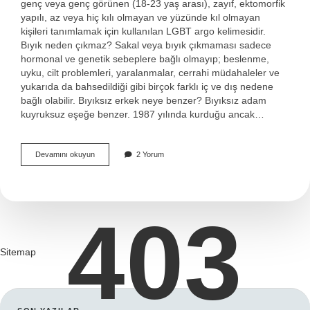
genç veya genç görünen (18-23 yaş arası), zayıf, ektomorfik
yapılı, az veya hiç kılı olmayan ve yüzünde kıl olmayan
kişileri tanımlamak için kullanılan LGBT argo kelimesidir.
Bıyık neden çıkmaz? Sakal veya bıyık çıkmaması sadece
hormonal ve genetik sebeplere bağlı olmayıp; beslenme,
uyku, cilt problemleri, yaralanmalar, cerrahi müdahaleler ve
yukarıda da bahsedildiği gibi birçok farklı iç ve dış nedene
bağlı olabilir. Bıyıksız erkek neye benzer? Bıyıksız adam
kuyruksuz eşeğe benzer. 1987 yılında kurduğu ancak…
Bıyığı
Devamını okuyun
2 Yorum
Çıkmayan
Erkeğe
Ne
Denir
403
Sitemap