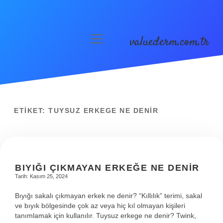
valuederm.com.tr
menüyü
aç
Anasayfa
Gizlilik Politikası
Yasal Uyarı
ETIKET:
TUYSUZ ERKEGE NE DENIR
BIYIĞI ÇIKMAYAN ERKEĞE NE DENIR
Tarih: Kasım 25, 2024
Bıyığı sakalı çıkmayan erkek ne denir? “Kıllılık” terimi, sakal
ve bıyık bölgesinde çok az veya hiç kıl olmayan kişileri
tanımlamak için kullanılır. Tuysuz erkege ne denir? Twink,