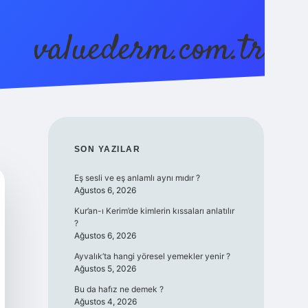
valuederm.com.tr
betci
vdcasino güncel giriş
ilbet casino
ilbet yeni gir
SIDEBAR
SON YAZILAR
Eş sesli ve eş anlamlı aynı mıdır ?
Ağustos 6, 2026
Kur’an-ı Kerim’de kimlerin kıssaları anlatılır
?
Ağustos 6, 2026
Ayvalık’ta hangi yöresel yemekler yenir ?
Ağustos 5, 2026
Bu da hafız ne demek ?
Ağustos 4, 2026