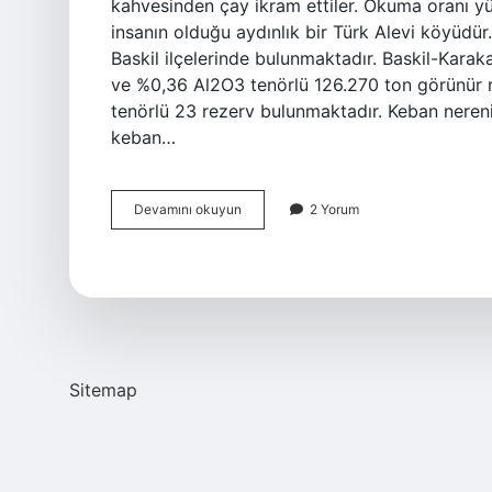
kahvesinden çay ikram ettiler. Okuma oranı yü
insanın olduğu aydınlık bir Türk Alevi köyüdü
Baskil ilçelerinde bulunmaktadır. Baskil-Kar
ve %0,36 Al2O3 tenörlü 126.270 ton görünür 
tenörlü 23 rezerv bulunmaktadır. Keban nerenin 
keban…
Keban
Devamını okuyun
2 Yorum
Kaç
Köyü
Var
Sitemap