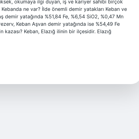
ksek, okumaya ilgi duyan, iş ve kariyer sahibi birçok
r. Kebanda ne var? İlde önemli demir yatakları Keban ve
akaş demir yatağında %51,84 Fe, %6,54 SiO2, %0,47 Mn
rezerv, Keban Aşvan demir yatağında ise %54,49 Fe
kazası? Keban, Elazığ ilinin bir ilçesidir. Elazığ