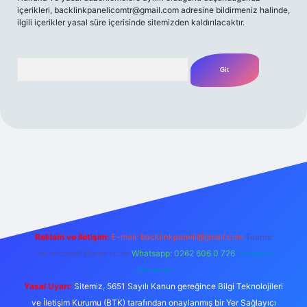
içerikleri,
backlinkpanelicomtr@gmail.com
adresine bildirmeniz halinde,
ilgili içerikler yasal süre içerisinde sitemizden kaldırılacaktır.
Arama
t yeni giriş
Betexper giriş adresi
betexper.xyz
m elexbet
Reklam ve İletişim:
E-mail:
backlinkpaneli@gmail.com
Teams:
forumhizmeti@gmail.com
Whatsapp: 0262 606 0 726
Telegram:
@karabul
Yasal Uyarı:
Sitemiz, 5651 Sayılı Kanun gereğince Bilgi Teknolojileri
ve İletişim Kurumu (BTK) tarafından onaylanmış bir Yer Sağlayıcı