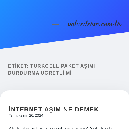
valuederm.com.tr
menüyü
aç
Anasayfa
Gizlilik Politikası
Yasal Uyarı
ETIKET:
TURKCELL PAKET AŞIMI
DURDURMA ÜCRETLI MI
İNTERNET AŞIM NE DEMEK
Tarih: Kasım 26, 2024
Akıllı internet aşım paketi ne oluyor? Akıllı Fazla