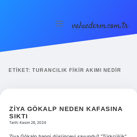
valuederm.com.tr
menüyü
aç
Anasayfa
Gizlilik Politikası
Yasal Uyarı
ETIKET:
TURANCILIK FIKIR AKIMI NEDIR
ZIYA GÖKALP NEDEN KAFASINA
SIKTI
Tarih: Kasım 26, 2024
Ziya Gökalp hangi düşünceyi savundu? “Türkçülük”