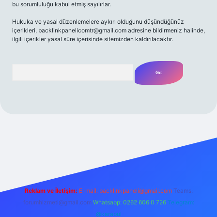
bu sorumluluğu kabul etmiş sayılırlar.
Hukuka ve yasal düzenlemelere aykırı olduğunu düşündüğünüz
içerikleri,
backlinkpanelicomtr@gmail.com
adresine bildirmeniz halinde,
ilgili içerikler yasal süre içerisinde sitemizden kaldırılacaktır.
Arama
et yeni giriş
Betexper giriş adresi
betexper.xyz
m elexbet
Reklam ve İletişim:
E-mail:
backlinkpaneli@gmail.com
Teams:
forumhizmeti@gmail.com
Whatsapp: 0262 606 0 726
Telegram:
@karabul