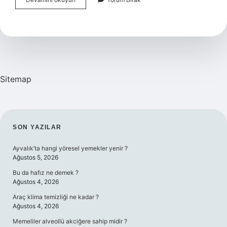
Gökalp
Neden
Kafasına
Sıktı
Sitemap
SIDEBAR
SON YAZILAR
Ayvalık’ta hangi yöresel yemekler yenir ?
Ağustos 5, 2026
Bu da hafız ne demek ?
Ağustos 4, 2026
Araç klima temizliği ne kadar ?
Ağustos 4, 2026
Memeliler alveollü akciğere sahip midir ?