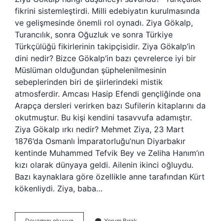
fikrini sistemleştirdi. Milli edebiyatın kurulmasında
ve gelişmesinde önemli rol oynadı. Ziya Gökalp,
Turancılık, sonra Oğuzluk ve sonra Türkiye
Türkçülüğü fikirlerinin takipçisidir. Ziya Gökalp’in
dini nedir? Bizce Gökalp’in bazı çevrelerce iyi bir
Müslüman olduğundan şüphelenilmesinin
sebeplerinden biri de şiirlerindeki mistik
atmosferdir. Amcası Hasip Efendi gençliğinde ona
Arapça dersleri verirken bazı Sufilerin kitaplarını da
okutmuştur. Bu kişi kendini tasavvufa adamıştır.
Ziya Gökalp ırkı nedir? Mehmet Ziya, 23 Mart
1876’da Osmanlı İmparatorluğu’nun Diyarbakır
kentinde Muhammed Tefvik Bey ve Zeliha Hanım’ın
kızı olarak dünyaya geldi. Ailenin ikinci oğluydu.
Bazı kaynaklara göre özellikle anne tarafından Kürt
kökenliydi. Ziya, baba…
Ziya
Devamını okuyun
Yorum Bırak