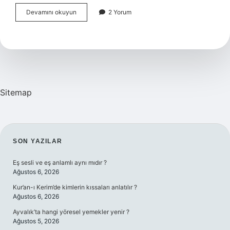
Orhan
Devamını okuyun
2 Yorum
Ayhan
Kimdir
Nerelidir
Sitemap
SIDEBAR
SON YAZILAR
Eş sesli ve eş anlamlı aynı mıdır ?
Ağustos 6, 2026
Kur’an-ı Kerim’de kimlerin kıssaları anlatılır ?
Ağustos 6, 2026
Ayvalık’ta hangi yöresel yemekler yenir ?
Ağustos 5, 2026