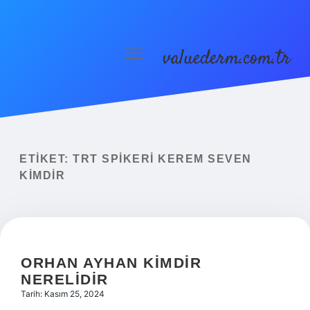
valuederm.com.tr
menüyü
aç
Anasayfa
Gizlilik Politikası
Yasal Uyarı
ETIKET:
TRT SPIKERI KEREM SEVEN
KIMDIR
ORHAN AYHAN KIMDIR
NERELIDIR
Tarih: Kasım 25, 2024