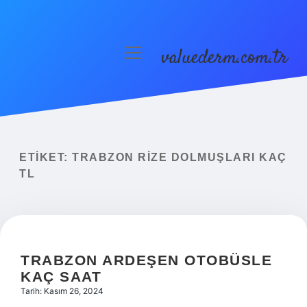
valuederm.com.tr
menüyü
aç
Anasayfa
Gizlilik Politikası
Yasal Uyarı
ETIKET:
TRABZON RIZE DOLMUŞLARI KAÇ
TL
TRABZON ARDEŞEN OTOBÜSLE
KAÇ SAAT
Tarih: Kasım 26, 2024