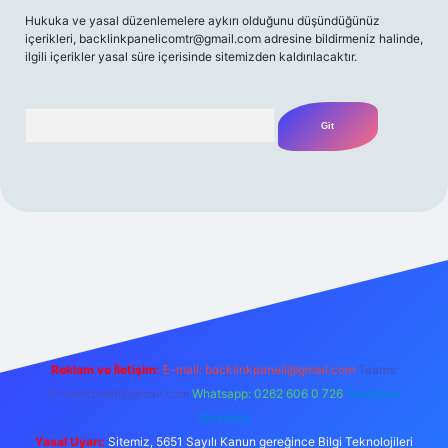
Hukuka ve yasal düzenlemelere aykırı olduğunu düşündüğünüz
içerikleri,
backlinkpanelicomtr@gmail.com
adresine bildirmeniz halinde,
ilgili içerikler yasal süre içerisinde sitemizden kaldırılacaktır.
Arama
t yeni giriş
Betexper giriş adresi
betexper.xyz
m elexbet
Reklam ve İletişim:
E-mail:
backlinkpaneli@gmail.com
Teams:
forumhizmeti@gmail.com
Whatsapp: 0262 606 0 726
Telegram:
@karabul
Yasal Uyarı:
Sitemiz, 5651 Sayılı Kanun gereğince Bilgi Teknolojileri