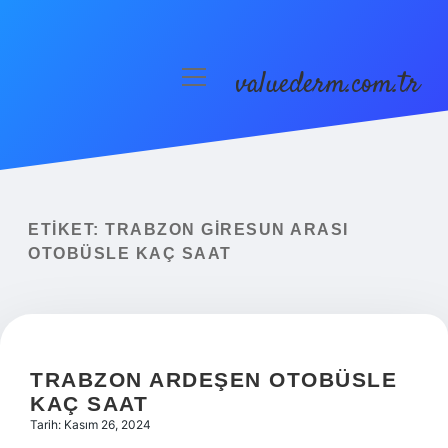
valuederm.com.tr
menüyü
aç
Anasayfa
Gizlilik Politikası
Yasal Uyarı
ETIKET:
TRABZON GIRESUN ARASI
OTOBÜSLE KAÇ SAAT
TRABZON ARDEŞEN OTOBÜSLE
KAÇ SAAT
Tarih: Kasım 26, 2024