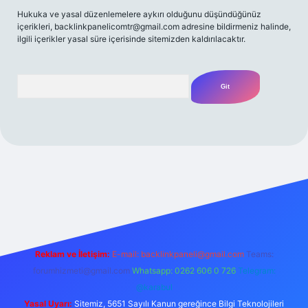
Hukuka ve yasal düzenlemelere aykırı olduğunu düşündüğünüz
içerikleri,
backlinkpanelicomtr@gmail.com
adresine bildirmeniz halinde,
ilgili içerikler yasal süre içerisinde sitemizden kaldırılacaktır.
Arama
bet yeni giriş
Betexper giriş adresi
betexper.xyz
m elexbet
Reklam ve İletişim:
E-mail:
backlinkpaneli@gmail.com
Teams:
forumhizmeti@gmail.com
Whatsapp: 0262 606 0 726
Telegram:
@karabul
Yasal Uyarı:
Sitemiz, 5651 Sayılı Kanun gereğince Bilgi Teknolojileri