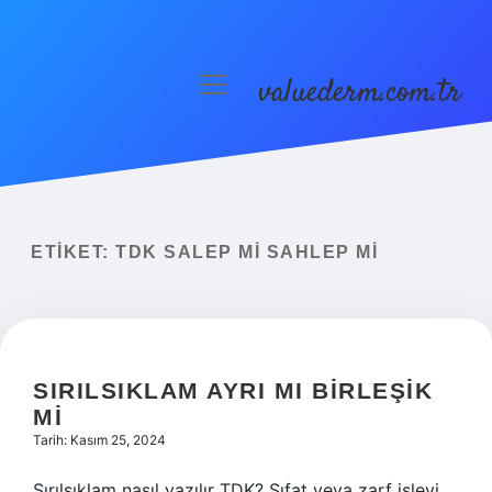
valuederm.com.tr
menüyü
aç
Anasayfa
Gizlilik Politikası
Yasal Uyarı
ETIKET:
TDK SALEP MI SAHLEP MI
SIRILSIKLAM AYRI MI BIRLEŞIK
MI
Tarih: Kasım 25, 2024
Sırılsıklam nasıl yazılır TDK? Sıfat veya zarf işlevi