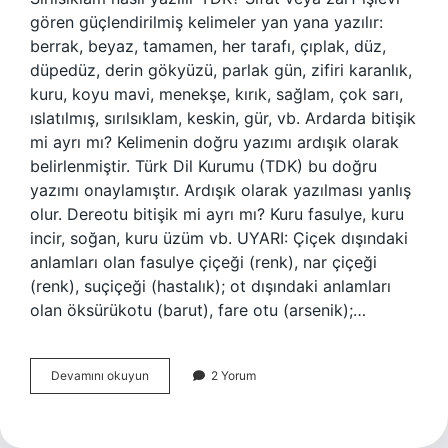
gören güçlendirilmiş kelimeler yan yana yazılır:
berrak, beyaz, tamamen, her tarafı, çıplak, düz,
düpedüz, derin gökyüzü, parlak gün, zifiri karanlık,
kuru, koyu mavi, menekşe, kırık, sağlam, çok sarı,
ıslatılmış, sırılsıklam, keskin, gür, vb. Ardarda bitişik
mi ayrı mı? Kelimenin doğru yazımı ardışık olarak
belirlenmiştir. Türk Dil Kurumu (TDK) bu doğru
yazımı onaylamıştır. Ardışık olarak yazılması yanlış
olur. Dereotu bitişik mi ayrı mı? Kuru fasulye, kuru
incir, soğan, kuru üzüm vb. UYARI: Çiçek dışındaki
anlamları olan fasulye çiçeği (renk), nar çiçeği
(renk), suçiçeği (hastalık); ot dışındaki anlamları
olan öksürükotu (barut), fare otu (arsenik);…
Sırılsıklam
Devamını okuyun
2 Yorum
Ayrı
Mı
Birleşik
Mi