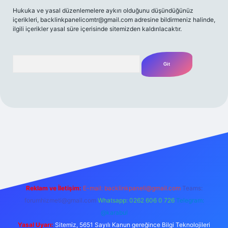
Hukuka ve yasal düzenlemelere aykırı olduğunu düşündüğünüz
içerikleri,
backlinkpanelicomtr@gmail.com
adresine bildirmeniz halinde,
ilgili içerikler yasal süre içerisinde sitemizden kaldırılacaktır.
Arama
bet yeni giriş
Betexper giriş adresi
betexper.xyz
m elexbet
Reklam ve İletişim:
E-mail:
backlinkpaneli@gmail.com
Teams:
forumhizmeti@gmail.com
Whatsapp: 0262 606 0 726
Telegram:
@karabul
Yasal Uyarı:
Sitemiz, 5651 Sayılı Kanun gereğince Bilgi Teknolojileri