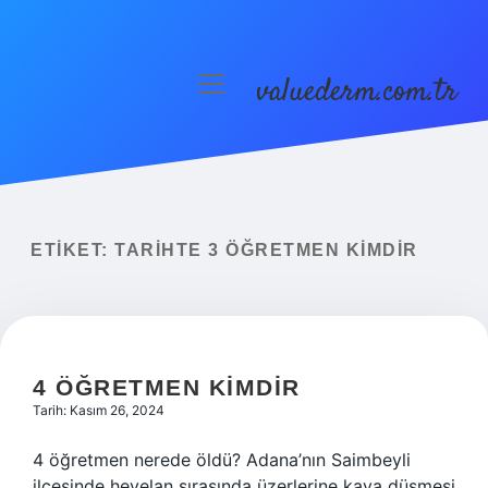
valuederm.com.tr
menüyü
aç
Anasayfa
Gizlilik Politikası
Yasal Uyarı
ETIKET:
TARIHTE 3 ÖĞRETMEN KIMDIR
4 ÖĞRETMEN KIMDIR
Tarih: Kasım 26, 2024
4 öğretmen nerede öldü? Adana’nın Saimbeyli
ilçesinde heyelan sırasında üzerlerine kaya düşmesi