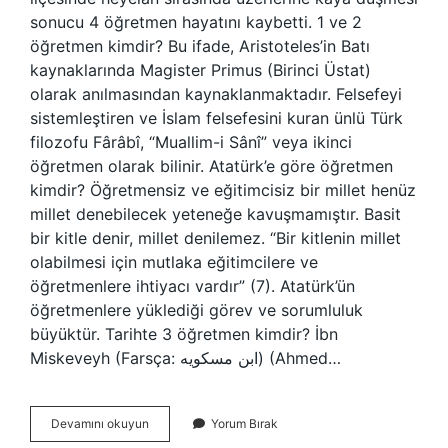
sonucu 4 öğretmen hayatını kaybetti. 1 ve 2
öğretmen kimdir? Bu ifade, Aristoteles’in Batı
kaynaklarında Magister Primus (Birinci Üstat)
olarak anılmasından kaynaklanmaktadır. Felsefeyi
sistemleştiren ve İslam felsefesini kuran ünlü Türk
filozofu Fârâbî, “Muallim-i Sânî” veya ikinci
öğretmen olarak bilinir. Atatürk’e göre öğretmen
kimdir? Öğretmensiz ve eğitimcisiz bir millet henüz
millet denebilecek yeteneğe kavuşmamıştır. Basit
bir kitle denir, millet denilemez. “Bir kitlenin millet
olabilmesi için mutlaka eğitimcilere ve
öğretmenlere ihtiyacı vardır” (7). Atatürk’ün
öğretmenlere yüklediği görev ve sorumluluk
büyüktür. Tarihte 3 öğretmen kimdir? İbn
Miskeveyh (Farsça: ابن مسکویه) (Ahmed…
4
Devamını okuyun
Yorum Bırak
Öğretmen