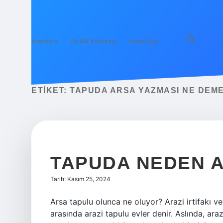
Anasayfa
Gizlilik Politikası
Yasal Uyarı
ETIKET:
TAPUDA ARSA YAZMASI NE DEM
TAPUDA NEDEN 
Tarih: Kasım 25, 2024
Arsa tapulu olunca ne oluyor? Arazi irtifakı v
arasında arazi tapulu evler denir. Aslında, ara