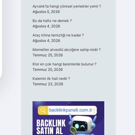
Ayvalık’ta hangi yöresel yemekler yenir ?
Ağustos 5, 2026
Bu da hafız ne demek ?
Ağustos 4, 2026
Araç klima temizliği ne kadar ?
Ağustos 4, 2026
Memeliler alveollü akciğere sahip midir ?
Temmuz 25, 2026
Klor en çok hangi besinlerde bulunur ?
Temmuz 25, 2026
Kalemin ilk hali nedir ?
Temmuz 23, 2026