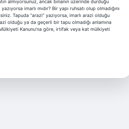
 satın almıyorsunuz, ancak binanın üzerinde durduğu
 yazıyorsa imarlı mıdır? Bir yapı ruhsatı olup olmadığını
siniz. Tapuda “arazi” yazıyorsa, imarlı arazi olduğu
arazi olduğu ya da geçerli bir tapu olmadığı anlamına
ülkiyeti Kanunu’na göre, irtifak veya kat mülkiyeti