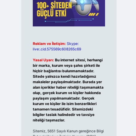
Reklam ve İletişim:
Skype:
live:.cid.575569c608265c69
Yasal Uyarı:
Bu internet sitesi, herhangi
bir marka, kurum veya şahıs şirketi ile
hiçbir bağlantısı bulunmamaktadır.
Sitede yalnızca kendi hazırladığımız
makaleler paylaşılmaktadır. Burada yer
alan içerikler haber niteliği taşımamakta
olup, gerçek kurum ve kişiler hakkında
paylaşım yapılmamaktadır. Gerçek
kurum ve kişiler ile isim benzerlikleri
tamamen tesadüfidir. Sitemizdeki
bilgiler taslak halindedir ve tavsiye
niteliği taşımazlar.
Sitemiz, 5651 Sayılı Kanun gereğince Bilgi