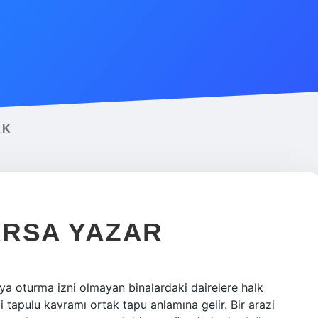
EK
ARSA YAZAR
eya oturma izni olmayan binalardaki dairelere halk
zi tapulu kavramı ortak tapu anlamına gelir. Bir arazi