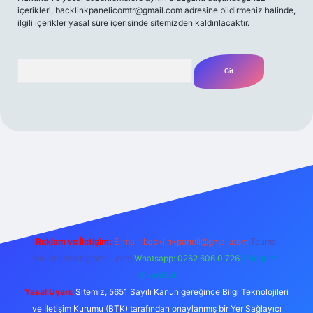
içerikleri,
backlinkpanelicomtr@gmail.com
adresine bildirmeniz halinde,
ilgili içerikler yasal süre içerisinde sitemizden kaldırılacaktır.
Arama
et yeni giriş
Betexper giriş adresi
betexper.xyz
m elexbet
Reklam ve İletişim:
E-mail:
backlinkpaneli@gmail.com
Teams:
forumhizmeti@gmail.com
Whatsapp: 0262 606 0 726
Telegram:
@karabul
Yasal Uyarı:
Sitemiz, 5651 Sayılı Kanun gereğince Bilgi Teknolojileri
ve İletişim Kurumu (BTK) tarafından onaylanmış bir Yer Sağlayıcı