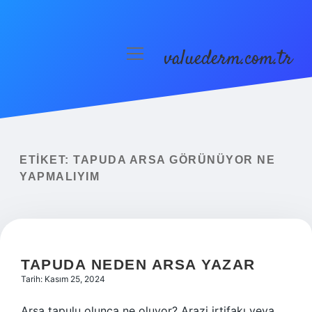
valuederm.com.tr
menüyü
aç
Anasayfa
Gizlilik Politikası
Yasal Uyarı
ETIKET:
TAPUDA ARSA GÖRÜNÜYOR NE
YAPMALIYIM
TAPUDA NEDEN ARSA YAZAR
Tarih: Kasım 25, 2024
Arsa tapulu olunca ne oluyor? Arazi irtifakı veya