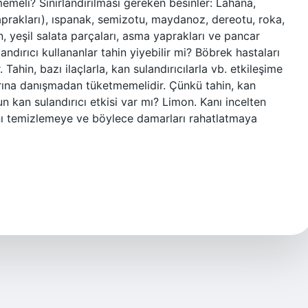
memeli? Sınırlandırılması gereken besinler: Lahana,
yaprakları), ıspanak, semizotu, maydanoz, dereotu, roka,
, yeşil salata parçaları, asma yaprakları ve pancar
andırıcı kullananlar tahin yiyebilir mi? Böbrek hastaları
ahin, bazı ilaçlarla, kan sulandırıcılarla vb. etkileşime
rlarına danışmadan tüketmemelidir. Çünkü tahin, kan
un kan sulandırıcı etkisi var mı? Limon. Kanı incelten
kanı temizlemeye ve böylece damarları rahatlatmaya