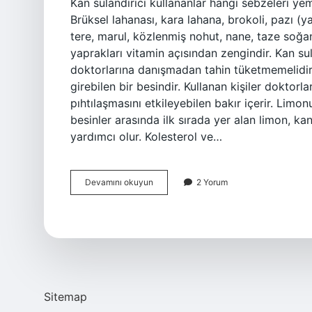
Kan sulandırıcı kullananlar hangi sebzeleri ye
Brüksel lahanası, kara lahana, brokoli, pazı (
tere, marul, közlenmiş nohut, nane, taze soğan
yaprakları vitamin açısından zengindir. Kan sul
doktorlarına danışmadan tahin tüketmemelidir. T
girebilen bir besindir. Kullanan kişiler dokto
pıhtılaşmasını etkileyebilen bakır içerir. Limon
besinler arasında ilk sırada yer alan limon, 
yardımcı olur. Kolesterol ve…
Coraspin
Devamını okuyun
2 Yorum
Kullananlar
Ne
Yememeli
Sitemap