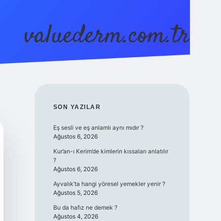
valuederm.com.tr
betci
vdcasino güncel giriş
ilbet casino
ilbet yeni gi
SIDEBAR
SON YAZILAR
Eş sesli ve eş anlamlı aynı mıdır ?
Ağustos 6, 2026
Kur’an-ı Kerim’de kimlerin kıssaları anlatılır
?
Ağustos 6, 2026
Ayvalık’ta hangi yöresel yemekler yenir ?
Ağustos 5, 2026
Bu da hafız ne demek ?
Ağustos 4, 2026