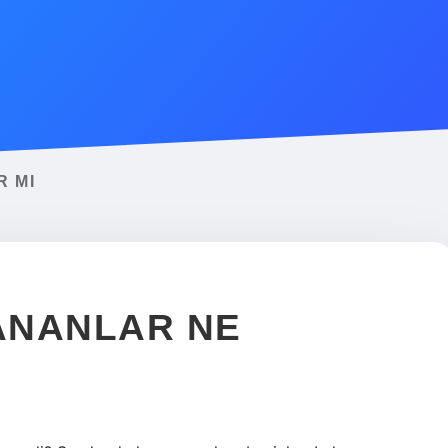
R MI
ANANLAR NE