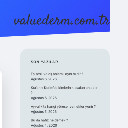
valuederm.com.tr
betci
vdcasino güncel giriş
ilbet casino
ilbet yeni gi
SIDEBAR
SON YAZILAR
Eş sesli ve eş anlamlı aynı mıdır ?
Ağustos 6, 2026
Kur’an-ı Kerim’de kimlerin kıssaları anlatılır
?
Ağustos 6, 2026
Ayvalık’ta hangi yöresel yemekler yenir ?
Ağustos 5, 2026
Bu da hafız ne demek ?
Ağustos 4, 2026