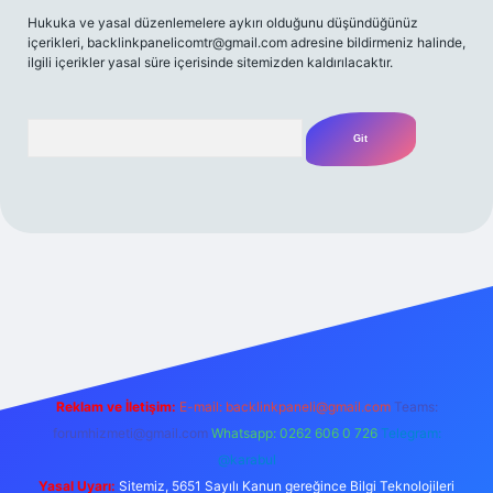
Hukuka ve yasal düzenlemelere aykırı olduğunu düşündüğünüz
içerikleri,
backlinkpanelicomtr@gmail.com
adresine bildirmeniz halinde,
ilgili içerikler yasal süre içerisinde sitemizden kaldırılacaktır.
Arama
bet yeni giriş
Betexper giriş adresi
betexper.xyz
m elexbet
Reklam ve İletişim:
E-mail:
backlinkpaneli@gmail.com
Teams:
forumhizmeti@gmail.com
Whatsapp: 0262 606 0 726
Telegram:
@karabul
Yasal Uyarı:
Sitemiz, 5651 Sayılı Kanun gereğince Bilgi Teknolojileri