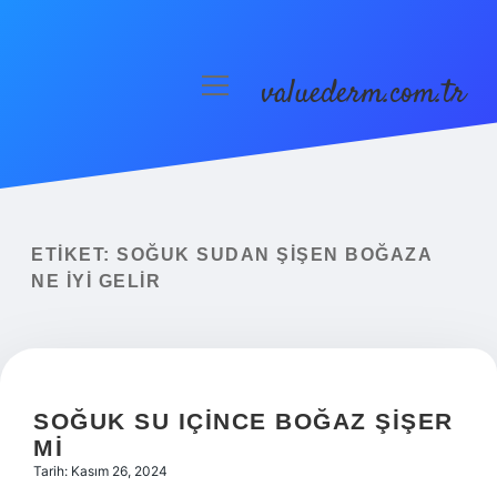
valuederm.com.tr
menüyü
aç
Anasayfa
Gizlilik Politikası
Yasal Uyarı
ETIKET:
SOĞUK SUDAN ŞIŞEN BOĞAZA
NE IYI GELIR
SOĞUK SU IÇINCE BOĞAZ ŞIŞER
MI
Tarih: Kasım 26, 2024