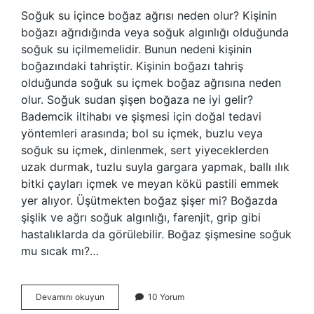
Soğuk su içince boğaz ağrısı neden olur? Kişinin
boğazı ağrıdığında veya soğuk algınlığı olduğunda
soğuk su içilmemelidir. Bunun nedeni kişinin
boğazındaki tahriştir. Kişinin boğazı tahriş
olduğunda soğuk su içmek boğaz ağrısına neden
olur. Soğuk sudan şişen boğaza ne iyi gelir?
Bademcik iltihabı ve şişmesi için doğal tedavi
yöntemleri arasında; bol su içmek, buzlu veya
soğuk su içmek, dinlenmek, sert yiyeceklerden
uzak durmak, tuzlu suyla gargara yapmak, ballı ılık
bitki çayları içmek ve meyan kökü pastili emmek
yer alıyor. Üşütmekten boğaz şişer mi? Boğazda
şişlik ve ağrı soğuk algınlığı, farenjit, grip gibi
hastalıklarda da görülebilir. Boğaz şişmesine soğuk
mu sıcak mı?…
Soğuk
Devamını okuyun
10 Yorum
Su