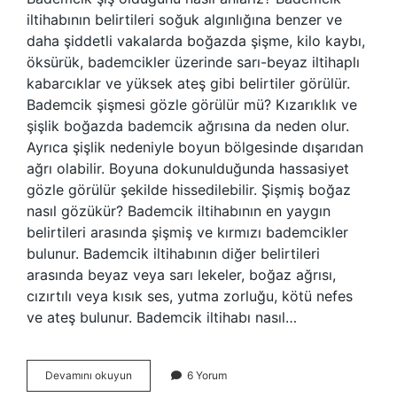
iltihabının belirtileri soğuk algınlığına benzer ve
daha şiddetli vakalarda boğazda şişme, kilo kaybı,
öksürük, bademcikler üzerinde sarı-beyaz iltihaplı
kabarcıklar ve yüksek ateş gibi belirtiler görülür.
Bademcik şişmesi gözle görülür mü? Kızarıklık ve
şişlik boğazda bademcik ağrısına da neden olur.
Ayrıca şişlik nedeniyle boyun bölgesinde dışarıdan
ağrı olabilir. Boyuna dokunulduğunda hassasiyet
gözle görülür şekilde hissedilebilir. Şişmiş boğaz
nasıl gözükür? Bademcik iltihabının en yaygın
belirtileri arasında şişmiş ve kırmızı bademcikler
bulunur. Bademcik iltihabının diğer belirtileri
arasında beyaz veya sarı lekeler, boğaz ağrısı,
cızırtılı veya kısık ses, yutma zorluğu, kötü nefes
ve ateş bulunur. Bademcik iltihabı nasıl…
Bademcik
Devamını okuyun
6 Yorum
Şişmesi