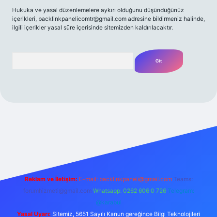
Hukuka ve yasal düzenlemelere aykırı olduğunu düşündüğünüz
içerikleri,
backlinkpanelicomtr@gmail.com
adresine bildirmeniz halinde,
ilgili içerikler yasal süre içerisinde sitemizden kaldırılacaktır.
Arama
t yeni giriş
Betexper giriş adresi
betexper.xyz
m elexbet
Reklam ve İletişim:
E-mail:
backlinkpaneli@gmail.com
Teams:
forumhizmeti@gmail.com
Whatsapp: 0262 606 0 726
Telegram:
@karabul
Yasal Uyarı:
Sitemiz, 5651 Sayılı Kanun gereğince Bilgi Teknolojileri