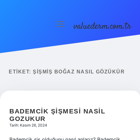
valuederm.com.tr
menüyü
aç
Anasayfa
Gizlilik Politikası
Yasal Uyarı
ETIKET:
ŞIŞMIŞ BOĞAZ NASIL GÖZÜKÜR
BADEMCIK ŞIŞMESI NASIL
GOZUKUR
Tarih: Kasım 26, 2024
Bademcik şiş olduğunu nasıl anlarız? Bademcik