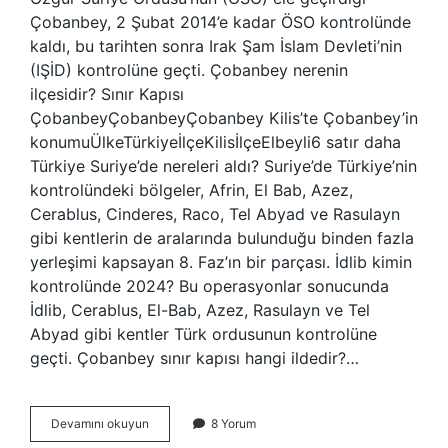
Çobanbey, 2 Şubat 2014’e kadar ÖSO kontrolünde
kaldı, bu tarihten sonra Irak Şam İslam Devleti’nin
(IŞİD) kontrolüne geçti. Çobanbey nerenin
ilçesidir? Sınır Kapısı
ÇobanbeyÇobanbeyÇobanbey Kilis’te Çobanbey’in
konumuÜlkeTürkiyeİlçeKilisİlçeElbeyli6 satır daha
Türkiye Suriye’de nereleri aldı? Suriye’de Türkiye’nin
kontrolündeki bölgeler, Afrin, El Bab, Azez,
Cerablus, Cinderes, Raco, Tel Abyad ve Rasulayn
gibi kentlerin de aralarında bulunduğu binden fazla
yerleşimi kapsayan 8. Faz’ın bir parçası. İdlib kimin
kontrolünde 2024? Bu operasyonlar sonucunda
İdlib, Cerablus, El-Bab, Azez, Rasulayn ve Tel
Abyad gibi kentler Türk ordusunun kontrolüne
geçti. Çobanbey sınır kapısı hangi ildedir?…
Çobanbey
Devamını okuyun
8 Yorum
Köyü