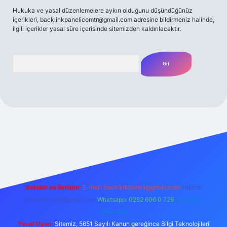
Hukuka ve yasal düzenlemelere aykırı olduğunu düşündüğünüz
içerikleri,
backlinkpanelicomtr@gmail.com
adresine bildirmeniz halinde,
ilgili içerikler yasal süre içerisinde sitemizden kaldırılacaktır.
Arama
t yeni giriş
Betexper giriş adresi
betexper.xyz
m elexbet
Reklam ve İletişim:
E-mail:
backlinkpaneli@gmail.com
Teams:
forumhizmeti@gmail.com
Whatsapp: 0262 606 0 726
Telegram:
@karabul
Yasal Uyarı:
Sitemiz, 5651 Sayılı Kanun gereğince Bilgi Teknolojileri