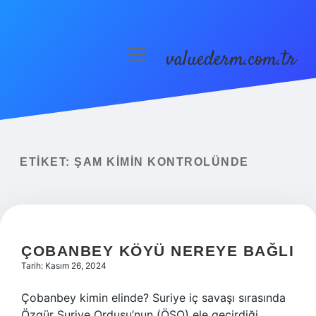
valuederm.com.tr
menüyü
aç
Anasayfa
Gizlilik Politikası
Yasal Uyarı
ETIKET:
ŞAM KIMIN KONTROLÜNDE
ÇOBANBEY KÖYÜ NEREYE BAĞLI
Tarih: Kasım 26, 2024
Çobanbey kimin elinde? Suriye iç savaşı sırasında
Özgür Suriye Ordusu’nun (ÖSO) ele geçirdiği