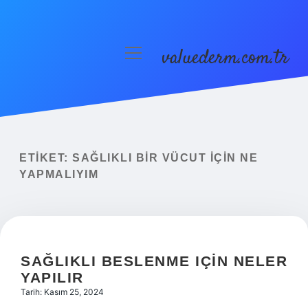
valuederm.com.tr
menüyü
aç
Anasayfa
Gizlilik Politikası
Yasal Uyarı
ETIKET:
SAĞLIKLI BIR VÜCUT IÇIN NE
YAPMALIYIM
SAĞLIKLI BESLENME IÇIN NELER
YAPILIR
Tarih: Kasım 25, 2024