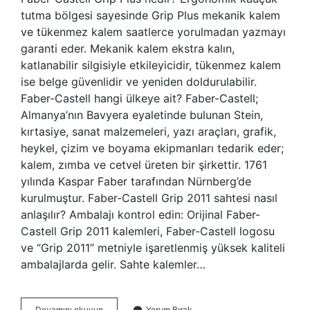
tutma bölgesi sayesinde Grip Plus mekanik kalem
ve tükenmez kalem saatlerce yorulmadan yazmayı
garanti eder. Mekanik kalem ekstra kalın,
katlanabilir silgisiyle etkileyicidir, tükenmez kalem
ise belge güvenlidir ve yeniden doldurulabilir.
Faber-Castell hangi ülkeye ait? Faber-Castell;
Almanya’nın Bavyera eyaletinde bulunan Stein,
kırtasiye, sanat malzemeleri, yazı araçları, grafik,
heykel, çizim ve boyama ekipmanları tedarik eder;
kalem, zımba ve cetvel üreten bir şirkettir. 1761
yılında Kaspar Faber tarafından Nürnberg’de
kurulmuştur. Faber-Castell Grip 2011 sahtesi nasıl
anlaşılır? Ambalajı kontrol edin: Orijinal Faber-
Castell Grip 2011 kalemleri, Faber-Castell logosu
ve “Grip 2011” metniyle işaretlenmiş yüksek kaliteli
ambalajlarda gelir. Sahte kalemler…
Faber
Devamını okuyun
Yorum Bırak