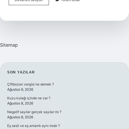
Castell
Grip
Plus
Kaç
Tl
Sitemap
SIDEBAR
SON YAZILAR
Çiftbozan vergisi ne demek ?
Ağustos 9, 2026
Kuzu kulağı içinde ne var ?
Ağustos 8, 2026
Negatif sayılar gerçek sayılar mı ?
Ağustos 8, 2026
Eş sesli ve eş anlamlı aynı mıdır ?