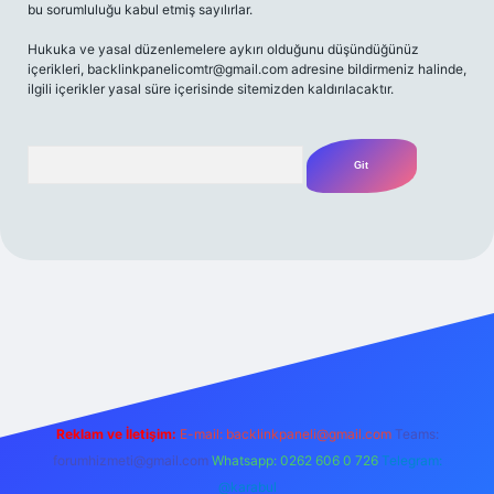
bu sorumluluğu kabul etmiş sayılırlar.
Hukuka ve yasal düzenlemelere aykırı olduğunu düşündüğünüz
içerikleri,
backlinkpanelicomtr@gmail.com
adresine bildirmeniz halinde,
ilgili içerikler yasal süre içerisinde sitemizden kaldırılacaktır.
Arama
t yeni giriş
Betexper giriş adresi
betexper.xyz
m elexbet
Reklam ve İletişim:
E-mail:
backlinkpaneli@gmail.com
Teams:
forumhizmeti@gmail.com
Whatsapp: 0262 606 0 726
Telegram:
@karabul