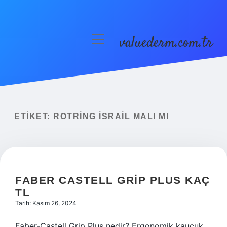
valuederm.com.tr
menüyü
aç
Anasayfa
Gizlilik Politikası
Yasal Uyarı
ETIKET:
ROTRING İSRAIL MALI MI
FABER CASTELL GRIP PLUS KAÇ
TL
Tarih: Kasım 26, 2024
Faber-Castell Grip Plus nedir? Ergonomik kauçuk