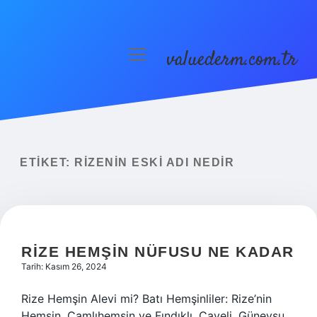
valuederm.com.tr
menüyü
aç
Anasayfa
Gizlilik Politikası
Yasal Uyarı
ETIKET:
RIZENIN ESKI ADI NEDIR
RIZE HEMŞIN NÜFUSU NE KADAR
Tarih: Kasım 26, 2024
Rize Hemşin Alevi mi? Batı Hemşinliler: Rize’nin
Hemşin, Çamlıhemşin ve Fındıklı, Çayeli, Güneysu,