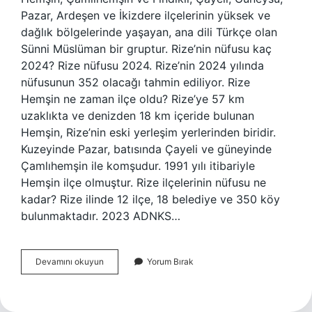
Pazar, Ardeşen ve İkizdere ilçelerinin yüksek ve
dağlık bölgelerinde yaşayan, ana dili Türkçe olan
Sünni Müslüman bir gruptur. Rize’nin nüfusu kaç
2024? Rize nüfusu 2024. Rize’nin 2024 yılında
nüfusunun 352 olacağı tahmin ediliyor. Rize
Hemşin ne zaman ilçe oldu? Rize’ye 57 km
uzaklıkta ve denizden 18 km içeride bulunan
Hemşin, Rize’nin eski yerleşim yerlerinden biridir.
Kuzeyinde Pazar, batısında Çayeli ve güneyinde
Çamlıhemşin ile komşudur. 1991 yılı itibariyle
Hemşin ilçe olmuştur. Rize ilçelerinin nüfusu ne
kadar? Rize ilinde 12 ilçe, 18 belediye ve 350 köy
bulunmaktadır. 2023 ADNKS…
Rize
Devamını okuyun
Yorum Bırak
Hemşin
Nüfusu
Ne
Kadar