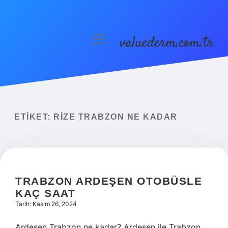
valuederm.com.tr
menüyü
aç
Anasayfa
Gizlilik Politikası
Yasal Uyarı
ETIKET:
RIZE TRABZON NE KADAR
TRABZON ARDEŞEN OTOBÜSLE
KAÇ SAAT
Tarih: Kasım 26, 2024
Ardeşen Trabzon ne kadar? Ardeşen ile Trabzon