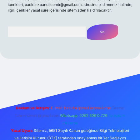
içerikleri,
backlinkpanelicomtr@gmail.com
adresine bildirmeniz halinde,
ilgili içerikler yasal süre içerisinde sitemizden kaldırılacaktır.
Arama
t yeni giriş
Betexper giriş adresi
betexper.xyz
m elexbet
Reklam ve İletişim:
E-mail:
backlinkpaneli@gmail.com
Teams:
forumhizmeti@gmail.com
Whatsapp: 0262 606 0 726
Telegram:
@karabul
Yasal Uyarı:
Sitemiz, 5651 Sayılı Kanun gereğince Bilgi Teknolojileri
ve İletişim Kurumu (BTK) tarafından onaylanmış bir Yer Sağlayıcı