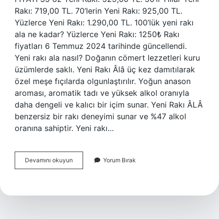
Rakı: 719,00 TL. 70’lerin Yeni Rakı: 925,00 TL.
Yüzlerce Yeni Rakı: 1.290,00 TL. 100’lük yeni rakı
ala ne kadar? Yüzlerce Yeni Rakı: 1250₺ Rakı
fiyatları 6 Temmuz 2024 tarihinde güncellendi.
Yeni rakı ala nasıl? Doğanın cömert lezzetleri kuru
üzümlerde saklı. Yeni Rakı Âlâ üç kez damıtılarak
özel meşe fıçılarda olgunlaştırılır. Yoğun anason
aroması, aromatik tadı ve yüksek alkol oranıyla
daha dengeli ve kalıcı bir içim sunar. Yeni Rakı ÂLÂ
benzersiz bir rakı deneyimi sunar ve %47 alkol
oranına sahiptir. Yeni rakı…
Yeni
Devamını okuyun
Yorum Bırak
Rakı
Ala
Ne
Kadar