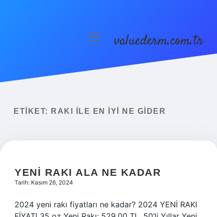
valuederm.com.tr
menüyü
aç
Anasayfa
Gizlilik Politikası
Yasal Uyarı
ETIKET:
RAKI ILE EN IYI NE GIDER
YENI RAKI ALA NE KADAR
Tarih: Kasım 26, 2024
2024 yeni rakı fiyatları ne kadar? 2024 YENİ RAKI
FİYATI 35 oz Yeni Rakı: 529,00 TL. 50’li Yıllar Yeni