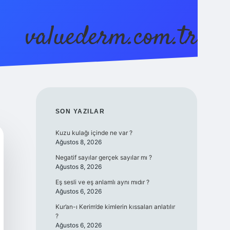
valuederm.com.tr
betci
vdcasino güncel giriş
ilbet casino
ilbet yeni gi
SIDEBAR
SON YAZILAR
Kuzu kulağı içinde ne var ?
Ağustos 8, 2026
Negatif sayılar gerçek sayılar mı ?
Ağustos 8, 2026
Eş sesli ve eş anlamlı aynı mıdır ?
Ağustos 6, 2026
Kur’an-ı Kerim’de kimlerin kıssaları anlatılır
?
Ağustos 6, 2026