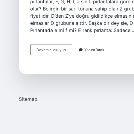
pırlantalar, F, G, H, I, J sınıfı pırlantalara gör
olur? Belirgin bir sarı tonuna sahip olan Z gr
fiyatlıdır. D’den Z’ye doğru gidildikçe elmasın
elmaslar D grubuna aittir. Başka bir deyişle, D
Pırlantada e mi f mi? E renk pırlanta: Sadece
E
Devamını okuyun
Yorum Bırak
Renk
Pırlanta
Iyi
Mi
Sitemap