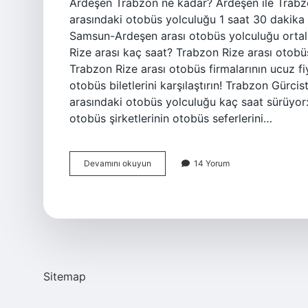
Ardeşen Trabzon ne kadar? Ardeşen ile Trabzo
arasındaki otobüs yolculuğu 1 saat 30 dakik
Samsun-Ardeşen arası otobüs yolculuğu ortal
Rize arası kaç saat? Trabzon Rize arası otobü
Trabzon Rize arası otobüs firmalarının ucuz fiy
otobüs biletlerini karşılaştırın! Trabzon Gürc
arasındaki otobüs yolculuğu kaç saat sürüyor
otobüs şirketlerinin otobüs seferlerini…
Trabzon
Devamını okuyun
14 Yorum
Ardeşen
Otobüsle
Kaç
Saat
Sitemap