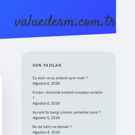
valuederm.com.tr
betci
vdcasino güncel giriş
ilbet casino
ilbet yeni gir
SIDEBAR
SON YAZILAR
Eş sesli ve eş anlamlı aynı mıdır ?
Ağustos 6, 2026
Kur’an-ı Kerim’de kimlerin kıssaları anlatılır
?
Ağustos 6, 2026
Ayvalık’ta hangi yöresel yemekler yenir ?
Ağustos 5, 2026
Bu da hafız ne demek ?
Ağustos 4, 2026