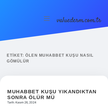
valuederm.com.tr
menüyü
aç
Anasayfa
Gizlilik Politikası
Yasal Uyarı
ETIKET:
ÖLEN MUHABBET KUŞU NASIL
GÖMÜLÜR
MUHABBET KUŞU YIKANDIKTAN
SONRA ÖLÜR MÜ
Tarih: Kasım 26, 2024