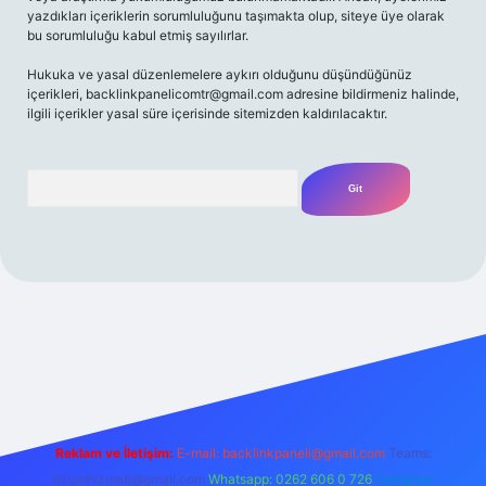
yazdıkları içeriklerin sorumluluğunu taşımakta olup, siteye üye olarak
bu sorumluluğu kabul etmiş sayılırlar.
Hukuka ve yasal düzenlemelere aykırı olduğunu düşündüğünüz
içerikleri,
backlinkpanelicomtr@gmail.com
adresine bildirmeniz halinde,
ilgili içerikler yasal süre içerisinde sitemizden kaldırılacaktır.
Arama
et yeni giriş
Betexper giriş adresi
betexper.xyz
m elexbet
Reklam ve İletişim:
E-mail:
backlinkpaneli@gmail.com
Teams:
forumhizmeti@gmail.com
Whatsapp: 0262 606 0 726
Telegram: