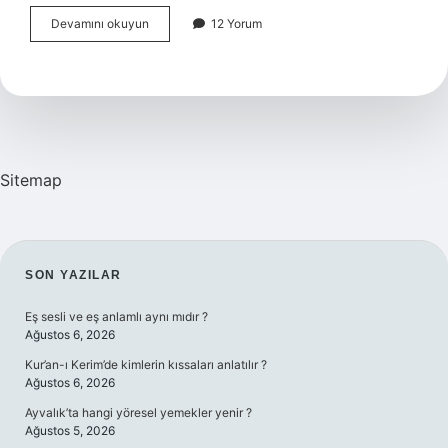
Muhabbet
Devamını okuyun
12 Yorum
Kuşu
Yıkandıktan
Sonra
Ölür
Mü
Sitemap
SIDEBAR
SON YAZILAR
Eş sesli ve eş anlamlı aynı mıdır ?
Ağustos 6, 2026
Kur’an-ı Kerim’de kimlerin kıssaları anlatılır ?
Ağustos 6, 2026
Ayvalık’ta hangi yöresel yemekler yenir ?
Ağustos 5, 2026