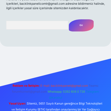
içerikleri,
backlinkpanelicomtr@gmail.com
adresine bildirmeniz halinde,
ilgili içerikler yasal süre içerisinde sitemizden kaldırılacaktır.
Arama
t yeni giriş
Betexper giriş adresi
betexper.xyz
m elexbet
Reklam ve İletişim:
E-mail:
backlinkpaneli@gmail.com
Teams:
forumhizmeti@gmail.com
Whatsapp: 0262 606 0 726
Telegram:
@karabul
Yasal Uyarı:
Sitemiz, 5651 Sayılı Kanun gereğince Bilgi Teknolojileri
ve İletişim Kurumu (BTK) tarafından onaylanmış bir Yer Sağlayıcı