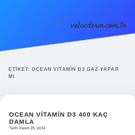
valuederm.com.tr
menüyü
aç
Anasayfa
Gizlilik Politikası
Yasal Uyarı
ETIKET:
OCEAN VITAMIN D3 GAZ YAPAR
MI
OCEAN VITAMIN D3 400 KAÇ
DAMLA
Tarih: Kasım 25, 2024