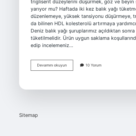
trigliserit düzeylerini düşürmek, göz ve beyin 
yarıyor mu? Haftada iki kez balık yağı tüketme
düzenlemeye, yüksek tansiyonu düşürmeye, trig
da bilinen HDL kolesterolü artırmaya yardımcı 
Deniz balık yağı şuruplarımız açıldıktan sonr
tüketilmelidir. Ürün uygun saklama koşulların
edip incelemeniz…
Ocean
Devamını okuyun
10 Yorum
Balık
Yağı
Faydalı
Mı
Sitemap