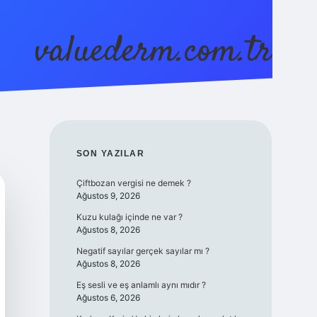
valuederm.com.tr
betci
vdcasino güncel giriş
ilbet casino
ilbet yeni gi
SIDEBAR
SON YAZILAR
Çiftbozan vergisi ne demek ?
Ağustos 9, 2026
Kuzu kulağı içinde ne var ?
Ağustos 8, 2026
Negatif sayılar gerçek sayılar mı ?
Ağustos 8, 2026
Eş sesli ve eş anlamlı aynı mıdır ?
Ağustos 6, 2026