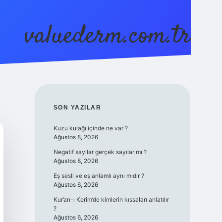
valuederm.com.tr
betci
vdcasino güncel giriş
ilbet casino
ilbet yeni gir
SIDEBAR
SON YAZILAR
Kuzu kulağı içinde ne var ?
Ağustos 8, 2026
Negatif sayılar gerçek sayılar mı ?
Ağustos 8, 2026
Eş sesli ve eş anlamlı aynı mıdır ?
Ağustos 6, 2026
Kur’an-ı Kerim’de kimlerin kıssaları anlatılır
?
Ağustos 6, 2026