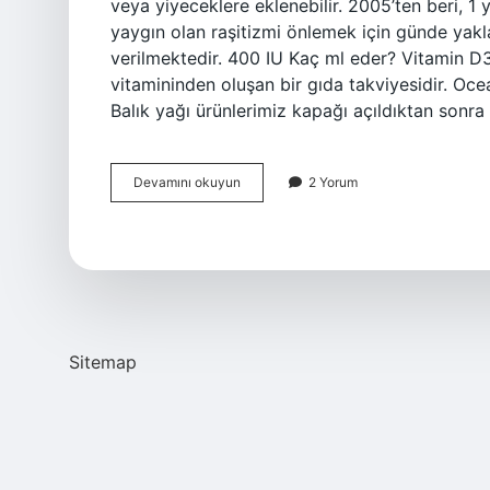
veya yiyeceklere eklenebilir. 2005’ten beri, 1
yaygın olan raşitizmi önlemek için günde yakl
verilmektedir. 400 IU Kaç ml eder? Vitamin D
vitamininden oluşan bir gıda takviyesidir. Oce
Balık yağı ürünlerimiz kapağı açıldıktan sonra
Ocean
Devamını okuyun
2 Yorum
Vitamin
D3
400
Kaç
Damla
Sitemap