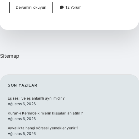
Muhabbet
Devamını okuyun
12 Yorum
Kuşu
Yıkandıktan
Sonra
Ölür
Mü
Sitemap
SIDEBAR
SON YAZILAR
Eş sesli ve eş anlamlı aynı mıdır ?
Ağustos 6, 2026
Kur’an-ı Kerim’de kimlerin kıssaları anlatılır ?
Ağustos 6, 2026
Ayvalık’ta hangi yöresel yemekler yenir ?
Ağustos 5, 2026