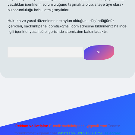
yazdıkları içeriklerin sorumluluğunu taşımakta olup, siteye üye olarak
bu sorumluluğu kabul etmiş sayılırlar.
Hukuka ve yasal düzenlemelere aykırı olduğunu düşündüğünüz
içerikleri,
backlinkpanelicomtr@gmail.com
adresine bildirmeniz halinde,
ilgili içerikler yasal süre içerisinde sitemizden kaldırılacaktır.
Arama
t yeni giriş
Betexper giriş adresi
betexper.xyz
m elexbet
Reklam ve İletişim:
E-mail:
backlinkpaneli@gmail.com
Teams:
forumhizmeti@gmail.com
Whatsapp: 0262 606 0 726
Telegram: