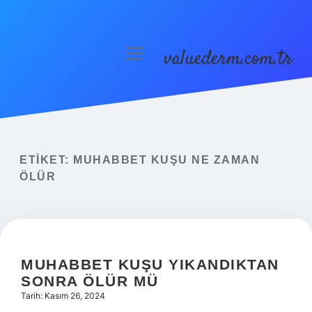
valuederm.com.tr
menüyü
aç
Anasayfa
Gizlilik Politikası
Yasal Uyarı
ETIKET:
MUHABBET KUŞU NE ZAMAN
ÖLÜR
MUHABBET KUŞU YIKANDIKTAN
SONRA ÖLÜR MÜ
Tarih: Kasım 26, 2024