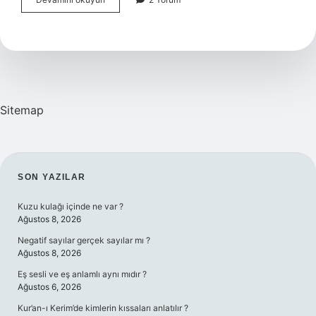
Kilo
Kuzu
Göbeği
Mantarı
Kaç
Tl
Sitemap
SIDEBAR
SON YAZILAR
Kuzu kulağı içinde ne var ?
Ağustos 8, 2026
Negatif sayılar gerçek sayılar mı ?
Ağustos 8, 2026
Eş sesli ve eş anlamlı aynı mıdır ?
Ağustos 6, 2026
Kur’an-ı Kerim’de kimlerin kıssaları anlatılır ?