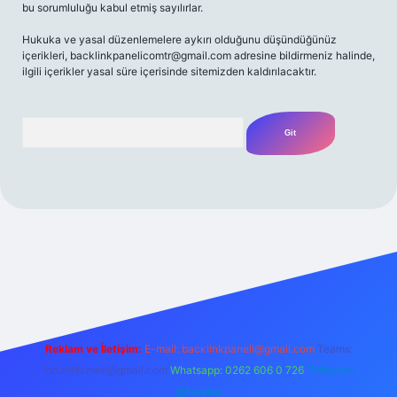
bu sorumluluğu kabul etmiş sayılırlar.
Hukuka ve yasal düzenlemelere aykırı olduğunu düşündüğünüz
içerikleri,
backlinkpanelicomtr@gmail.com
adresine bildirmeniz halinde,
ilgili içerikler yasal süre içerisinde sitemizden kaldırılacaktır.
Arama
t yeni giriş
Betexper giriş adresi
betexper.xyz
m elexbet
Reklam ve İletişim:
E-mail:
backlinkpaneli@gmail.com
Teams:
forumhizmeti@gmail.com
Whatsapp: 0262 606 0 726
Telegram:
@karabul