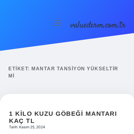
valuederm.com.tr
menüyü
aç
Anasayfa
Gizlilik Politikası
Yasal Uyarı
ETIKET:
MANTAR TANSIYON YÜKSELTIR
MI
1 KILO KUZU GÖBEĞI MANTARI
KAÇ TL
Tarih: Kasım 25, 2024