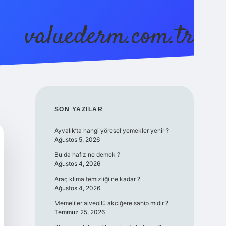
valuederm.com.tr
betci
vdcasino güncel giriş
ilbet casino
ilbet ye
SIDEBAR
SON YAZILAR
Ayvalık’ta hangi yöresel yemekler yenir ?
Ağustos 5, 2026
Bu da hafız ne demek ?
Ağustos 4, 2026
Araç klima temizliği ne kadar ?
Ağustos 4, 2026
Memeliler alveollü akciğere sahip midir ?
Temmuz 25, 2026