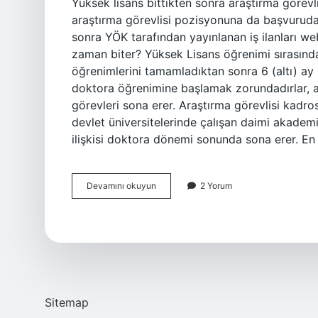
Yüksek lisans bittikten sonra araştırma görevl
araştırma görevlisi pozisyonuna da başvuruda 
sonra YÖK tarafından yayınlanan iş ilanları web 
zaman biter? Yüksek Lisans öğrenimi sırasınd
öğrenimlerini tamamladıktan sonra 6 (altı) ay 
doktora öğrenimine başlamak zorundadırlar, aksi
görevleri sona erer. Araştırma görevlisi kadros
devlet üniversitelerinde çalışan daimi akademik
ilişkisi doktora dönemi sonunda sona erer. En
Yüksek
Devamını okuyun
2 Yorum
Lisans
Bitince
Araştırma
Görevlisi
Biter
Mi
Sitemap