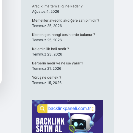
Araç klima temizliği ne kadar ?
Ağustos 4, 2026
Memeliler alveollü akciğere sahip midir ?
Temmuz 25, 2026
Klor en çok hangi besinlerde bulunur ?
Temmuz 25, 2026
Kalemin ilk hali nedir ?
Temmuz 23, 2026
Berberin nedir ve ne işe yarar ?
Temmuz 21, 2026
Yörüş ne demek ?
Temmuz 15, 2026