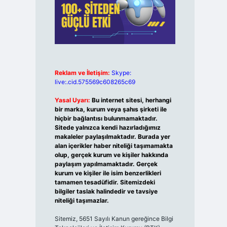
Reklam ve İletişim:
Skype:
live:.cid.575569c608265c69
Yasal Uyarı:
Bu internet sitesi, herhangi
bir marka, kurum veya şahıs şirketi ile
hiçbir bağlantısı bulunmamaktadır.
Sitede yalnızca kendi hazırladığımız
makaleler paylaşılmaktadır. Burada yer
alan içerikler haber niteliği taşımamakta
olup, gerçek kurum ve kişiler hakkında
paylaşım yapılmamaktadır. Gerçek
kurum ve kişiler ile isim benzerlikleri
tamamen tesadüfidir. Sitemizdeki
bilgiler taslak halindedir ve tavsiye
niteliği taşımazlar.
Sitemiz, 5651 Sayılı Kanun gereğince Bilgi