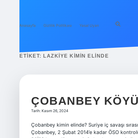
Anasayfa
Gizlilik Politikası
Yasal Uyarı
ETIKET:
LAZKIYE KIMIN ELINDE
ÇOBANBEY KÖYÜ
Tarih: Kasım 26, 2024
Çobanbey kimin elinde? Suriye iç savaşı sıras
Çobanbey, 2 Şubat 2014’e kadar ÖSO kontrolün