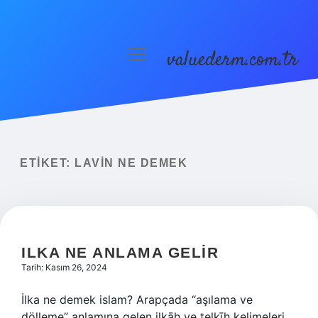
valuederm.com.tr
menüyü
aç
Anasayfa
Gizlilik Politikası
Yasal Uyarı
ETIKET:
LAVIN NE DEMEK
ILKA NE ANLAMA GELIR
Tarih: Kasım 26, 2024
İlka ne demek islam? Arapçada “aşılama ve
dölleme” anlamına gelen ilkāh ve telkīh kelimeleri,