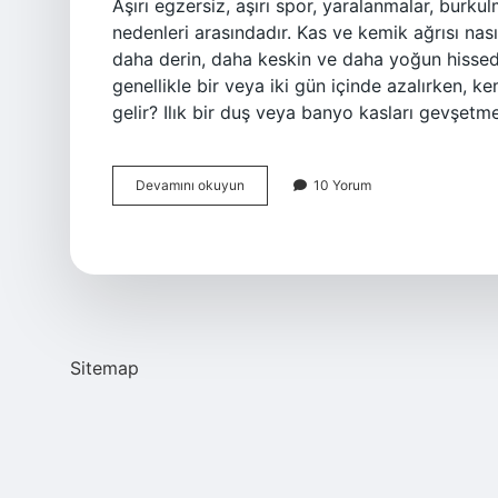
Aşırı egzersiz, aşırı spor, yaralanmalar, burkulma
nedenleri arasındadır. Kas ve kemik ağrısı nasıl
daha derin, daha keskin ve daha yoğun hissedil
genellikle bir veya iki gün içinde azalırken, k
gelir? Ilık bir duş veya banyo kasları gevşetm
Bacak
Devamını okuyun
10 Yorum
Kemiği
Ağrısı
Neden
Olur
Sitemap