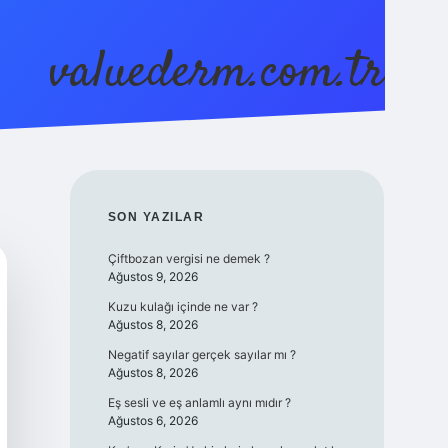
valuederm.com.tr
betci
vdcasino güncel giriş
ilbet casino
ilbet yeni g
SIDEBAR
SON YAZILAR
Çiftbozan vergisi ne demek ?
Ağustos 9, 2026
Kuzu kulağı içinde ne var ?
Ağustos 8, 2026
Negatif sayılar gerçek sayılar mı ?
Ağustos 8, 2026
Eş sesli ve eş anlamlı aynı mıdır ?
Ağustos 6, 2026