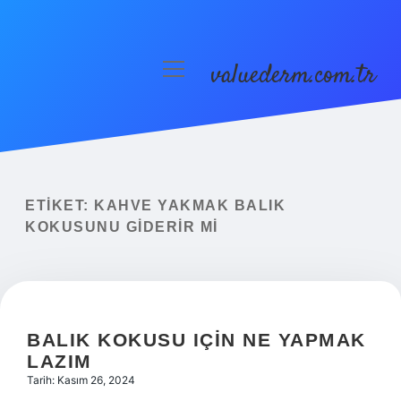
valuederm.com.tr
menüyü
aç
Anasayfa
Gizlilik Politikası
Yasal Uyarı
ETIKET:
KAHVE YAKMAK BALIK
KOKUSUNU GIDERIR MI
BALIK KOKUSU IÇIN NE YAPMAK
LAZIM
Tarih: Kasım 26, 2024