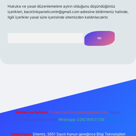
Hukuka ve yasal düzenlemelere aykırı olduğunu düşündüğünüz
içerikleri,
backlinkpanelicomtr@gmail.com
adresine bildirmeniz halinde,
ilgili içerikler yasal süre içerisinde sitemizden kaldırılacaktır.
Arama
et yeni giriş
Betexper giriş adresi
betexper.xyz
m elexbet
Reklam ve İletişim:
E-mail:
backlinkpaneli@gmail.com
Teams:
forumhizmeti@gmail.com
Whatsapp: 0262 606 0 726
Telegram:
@karabul
Yasal Uyarı:
Sitemiz, 5651 Sayılı Kanun gereğince Bilgi Teknolojileri