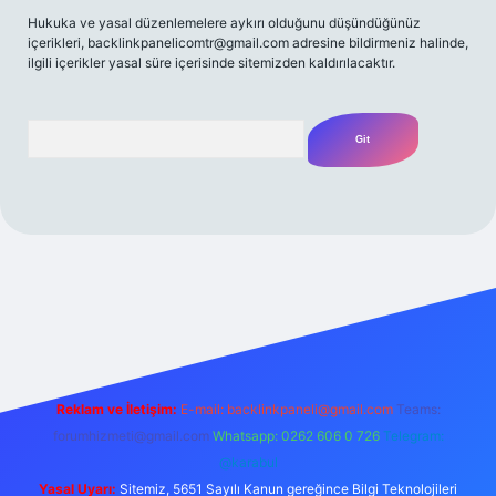
Hukuka ve yasal düzenlemelere aykırı olduğunu düşündüğünüz
içerikleri,
backlinkpanelicomtr@gmail.com
adresine bildirmeniz halinde,
ilgili içerikler yasal süre içerisinde sitemizden kaldırılacaktır.
Arama
t yeni giriş
Betexper giriş adresi
betexper.xyz
m elexbet
Reklam ve İletişim:
E-mail:
backlinkpaneli@gmail.com
Teams:
forumhizmeti@gmail.com
Whatsapp: 0262 606 0 726
Telegram:
@karabul
Yasal Uyarı:
Sitemiz, 5651 Sayılı Kanun gereğince Bilgi Teknolojileri