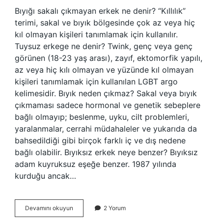
Bıyığı sakalı çıkmayan erkek ne denir? “Kıllılık”
terimi, sakal ve bıyık bölgesinde çok az veya hiç
kıl olmayan kişileri tanımlamak için kullanılır.
Tuysuz erkege ne denir? Twink, genç veya genç
görünen (18-23 yaş arası), zayıf, ektomorfik yapılı,
az veya hiç kılı olmayan ve yüzünde kıl olmayan
kişileri tanımlamak için kullanılan LGBT argo
kelimesidir. Bıyık neden çıkmaz? Sakal veya bıyık
çıkmaması sadece hormonal ve genetik sebeplere
bağlı olmayıp; beslenme, uyku, cilt problemleri,
yaralanmalar, cerrahi müdahaleler ve yukarıda da
bahsedildiği gibi birçok farklı iç ve dış nedene
bağlı olabilir. Bıyıksız erkek neye benzer? Bıyıksız
adam kuyruksuz eşeğe benzer. 1987 yılında
kurduğu ancak…
Bıyığı
Devamını okuyun
2 Yorum
Çıkmayan