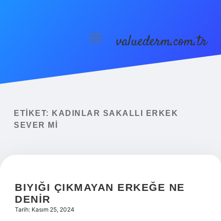
valuederm.com.tr
menüyü
aç
Anasayfa
Gizlilik Politikası
Yasal Uyarı
ETIKET:
KADINLAR SAKALLI ERKEK
SEVER MI
BIYIĞI ÇIKMAYAN ERKEĞE NE
DENIR
Tarih: Kasım 25, 2024