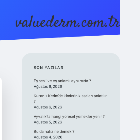
valuederm.com.tr
betci
vdcasino güncel giriş
ilbet casino
ilbet yeni gir
SIDEBAR
SON YAZILAR
Eş sesli ve eş anlamlı aynı mıdır ?
Ağustos 6, 2026
Kur’an-ı Kerim’de kimlerin kıssaları anlatılır
?
Ağustos 6, 2026
Ayvalık’ta hangi yöresel yemekler yenir ?
Ağustos 5, 2026
Bu da hafız ne demek ?
Ağustos 4, 2026