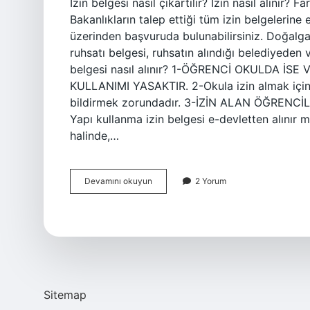
İzin belgesi nasıl çıkartılır? İzin nasıl alınır? F
Bakanlıkların talep ettiği tüm izin belgelerine 
üzerinden başvuruda bulunabilirsiniz. Doğalgaz
ruhsatı belgesi, ruhsatın alındığı belediyeden v
belgesi nasıl alınır? 1-ÖĞRENCİ OKULDA İS
KULLANIMI YASAKTIR. 2-Okula izin almak için ge
bildirmek zorundadır. 3-İZİN ALAN ÖĞRENC
Yapı kullanma izin belgesi e-devletten alınır 
halinde,…
E
Devamını okuyun
2 Yorum
Devletten
Izin
Belgesi
Nasıl
Alınır
Sitemap