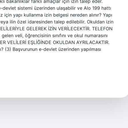
arklı bakanlıklar farklı amaçlar için izin talep eder.
e-devlet sistemi üzerinden ulaşabilir ve Alo 199 hattı
 için yapı kullanma izin belgesi nereden alınır? Yapı
eya ilin özel idaresinden talep edilebilir. Okuldan izin
E VELİLERİYLE GELEREK İZİN VERİLECEKTİR. TELEFON
len veli, öğrencisinin sınıfını ve okul numarasını
İLER VELİLERİ EŞLİĞİNDE OKULDAN AYRILACAKTIR.
mı? (3) Başvurunun e-devlet üzerinden yapılması