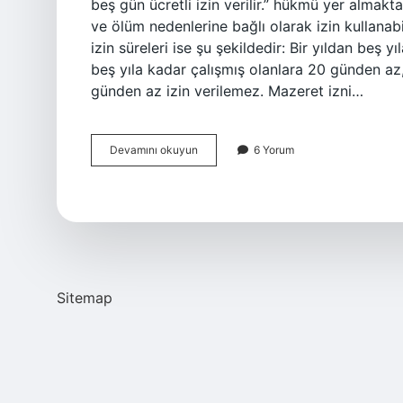
beş gün ücretli izin verilir.” hükmü yer alma
ve ölüm nedenlerine bağlı olarak izin kullanabi
izin süreleri ise şu şekildedir: Bir yıldan beş 
beş yıla kadar çalışmış olanlara 20 günden az,
günden az izin verilemez. Mazeret izni…
İŞçinin
Devamını okuyun
6 Yorum
Mazeret
Izni
Nedir
Sitemap