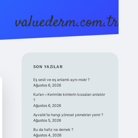
valuederm.com.tr
betci
vdcasino güncel giriş
ilbet casino
ilbet yeni gi
SIDEBAR
SON YAZILAR
Eş sesli ve eş anlamlı aynı mıdır ?
Ağustos 6, 2026
Kur’an-ı Kerim’de kimlerin kıssaları anlatılır
?
Ağustos 6, 2026
Ayvalık’ta hangi yöresel yemekler yenir ?
Ağustos 5, 2026
Bu da hafız ne demek ?
Ağustos 4, 2026