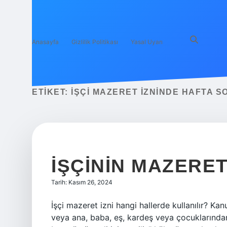
Anasayfa
Gizlilik Politikası
Yasal Uyarı
ETIKET:
İŞÇI MAZERET IZNINDE HAFTA SO
İŞÇININ MAZERET
Tarih: Kasım 26, 2024
İşçi mazeret izni hangi hallerde kullanılır? K
veya ana, baba, eş, kardeş veya çocuklarından