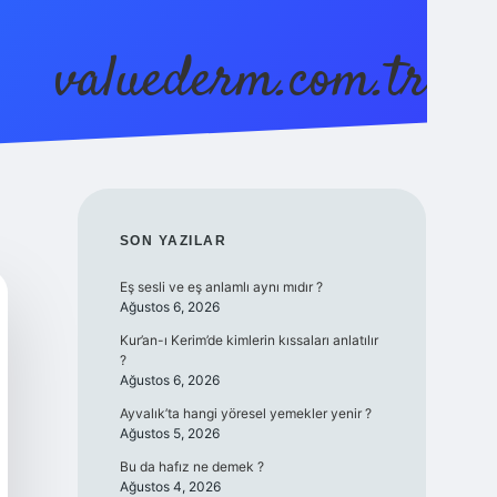
valuederm.com.tr
betci
vdcasino güncel giriş
ilbet c
SIDEBAR
SON YAZILAR
Eş sesli ve eş anlamlı aynı mıdır ?
Ağustos 6, 2026
Kur’an-ı Kerim’de kimlerin kıssaları anlatılır
?
Ağustos 6, 2026
Ayvalık’ta hangi yöresel yemekler yenir ?
Ağustos 5, 2026
Bu da hafız ne demek ?
Ağustos 4, 2026