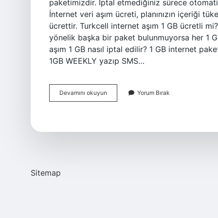
paketimizdir. İptal etmediğiniz sürece otomatik 
İnternet veri aşım ücreti, planınızın içeriği tü
ücrettir. Turkcell internet aşım 1 GB ücretli m
yönelik başka bir paket bulunmuyorsa her 1 GB 
aşım 1 GB nasıl iptal edilir? 1 GB internet pa
1GB WEEKLY yazıp SMS…
İNternet
Devamını okuyun
Yorum Bırak
Aşım
Ne
Demek
Sitemap