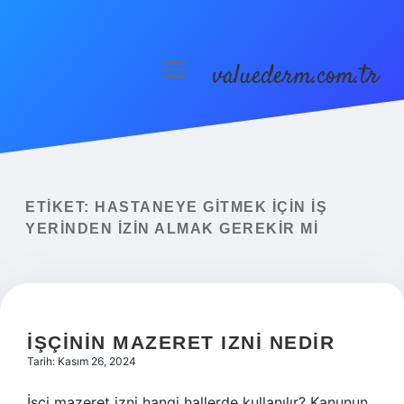
valuederm.com.tr
menüyü
aç
Anasayfa
Gizlilik Politikası
Yasal Uyarı
ETIKET:
HASTANEYE GITMEK IÇIN IŞ
YERINDEN IZIN ALMAK GEREKIR MI
İŞÇININ MAZERET IZNI NEDIR
Tarih: Kasım 26, 2024
İşçi mazeret izni hangi hallerde kullanılır? Kanunun