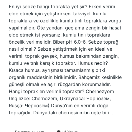
En iyi sebze hangi toprakta yetişir? Erken verim
elde etmek için yetiştirirken, takviyeli kumlu
topraklara ve özellikle kumlu tınlı topraklara vurgu
yapılmalıdır. Öte yandan, geç ama zengin bir hasat
elde etmek istiyorsanız, kumlu tınlı topraklara
öncelik verilmelidir. Biber pH 6.0-6. Sebze toprağı
nasıl olmalı? Sebze yetiştirmek için en ideal ve
verimli toprak gevşek, humus bakımından zengin,
kumlu ve tınlı karışık topraktır. Humus nedir?
Kısaca humus, ayrışması tamamlanmış bitki
organik maddesinin birikimidir. Bahçemiz kesinlikle
güneşli olmalı ve aşırı rüzgardan korunmalıdır.
Hangi toprak en verimli topraktır? Chernezyom
(İngilizce: Chernozem, Ukraynaca: Чорнозем,
Rusça: Чернозём) Dünya’nın en verimli doğal
toprağıdır. Dünyadaki chernesium’un üçte biri…
Sebze
Devamını okuyun
14 Yorum