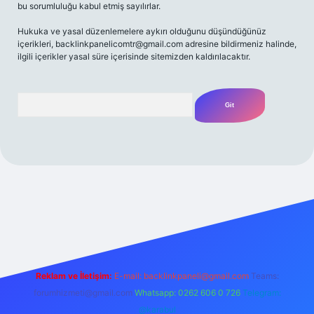
bu sorumluluğu kabul etmiş sayılırlar.
Hukuka ve yasal düzenlemelere aykırı olduğunu düşündüğünüz
içerikleri,
backlinkpanelicomtr@gmail.com
adresine bildirmeniz halinde,
ilgili içerikler yasal süre içerisinde sitemizden kaldırılacaktır.
Arama
et yeni giriş
Betexper giriş adresi
betexper.xyz
m elexbet
Reklam ve İletişim:
E-mail:
backlinkpaneli@gmail.com
Teams:
forumhizmeti@gmail.com
Whatsapp: 0262 606 0 726
Telegram:
@karabul