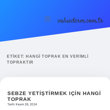
valuederm.com.tr
menüyü
aç
Anasayfa
Gizlilik Politikası
Yasal Uyarı
ETIKET:
HANGI TOPRAK EN VERIMLI
TOPRAKTIR
SEBZE YETIŞTIRMEK IÇIN HANGI
TOPRAK
Tarih: Kasım 26, 2024