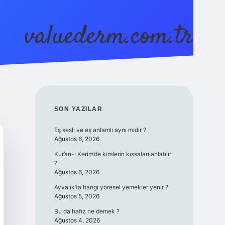
valuederm.com.tr
betci
vdcasino güncel giriş
ilbet casino
ilbet yeni gir
SIDEBAR
SON YAZILAR
Eş sesli ve eş anlamlı aynı mıdır ?
Ağustos 6, 2026
Kur’an-ı Kerim’de kimlerin kıssaları anlatılır
?
Ağustos 6, 2026
Ayvalık’ta hangi yöresel yemekler yenir ?
Ağustos 5, 2026
Bu da hafız ne demek ?
Ağustos 4, 2026