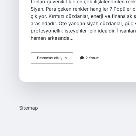
tonları güvenilirlikle en çok ilişkilendirilen re
Siyah. Para çeken renkler hangileri? Popüler c
çıkıyor. Kırmızı cüzdanlar, enerji ve finans akı
arasındadır. Öte yandan siyah cüzdanlar, güç v
profesyonellik isteyenler için idealdir. İnsanla
hemen arkasında…
Hangi
Devamını okuyun
2 Yorum
Renk
Müşteri
Çeker
Sitemap