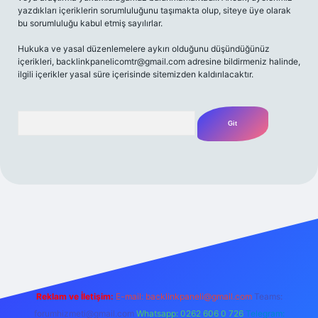
yazdıkları içeriklerin sorumluluğunu taşımakta olup, siteye üye olarak
bu sorumluluğu kabul etmiş sayılırlar.
Hukuka ve yasal düzenlemelere aykırı olduğunu düşündüğünüz
içerikleri,
backlinkpanelicomtr@gmail.com
adresine bildirmeniz halinde,
ilgili içerikler yasal süre içerisinde sitemizden kaldırılacaktır.
Arama
t yeni giriş
Betexper giriş adresi
betexper.xyz
m elexbet
Reklam ve İletişim:
E-mail:
backlinkpaneli@gmail.com
Teams:
forumhizmeti@gmail.com
Whatsapp: 0262 606 0 726
Telegram: