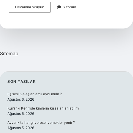
Greenwich
Devamını okuyun
6 Yorum
Neden
Önemli
Sitemap
SIDEBAR
SON YAZILAR
Eş sesli ve eş anlamlı aynı mıdır ?
Ağustos 6, 2026
Kur’an-ı Kerim’de kimlerin kıssaları anlatılır ?
Ağustos 6, 2026
Ayvalık’ta hangi yöresel yemekler yenir ?
Ağustos 5, 2026