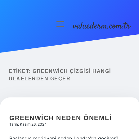
valuederm.com.tr
menüyü
aç
Anasayfa
Gizlilik Politikası
Yasal Uyarı
ETIKET:
GREENWICH ÇIZGISI HANGI
ÜLKELERDEN GEÇER
GREENWICH NEDEN ÖNEMLI
Tarih: Kasım 26, 2024
Başlangıç meridyeni neden Londra’da geçiyor?