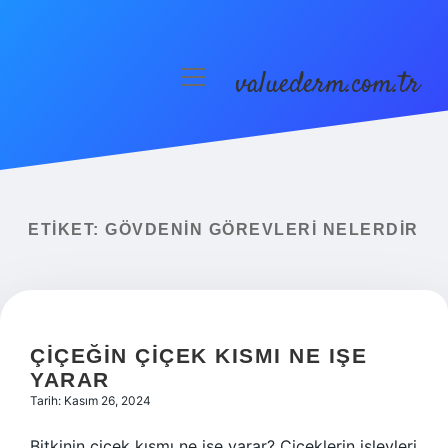
valuederm.com.tr
menüyü
aç
Anasayfa
Gizlilik Politikası
Yasal Uyarı
ETIKET:
GÖVDENIN GÖREVLERI NELERDIR
ÇIÇEĞIN ÇIÇEK KISMI NE IŞE
YARAR
Tarih: Kasım 26, 2024
Bitkinin çiçek kısmı ne işe yarar? Çiçeklerin işlevleri