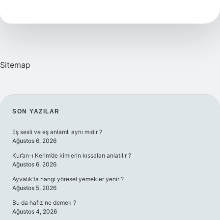
Kısmı
Ne
Işe
Yarar
Sitemap
SIDEBAR
SON YAZILAR
Eş sesli ve eş anlamlı aynı mıdır ?
Ağustos 6, 2026
Kur’an-ı Kerim’de kimlerin kıssaları anlatılır ?
Ağustos 6, 2026
Ayvalık’ta hangi yöresel yemekler yenir ?
Ağustos 5, 2026
Bu da hafız ne demek ?
Ağustos 4, 2026