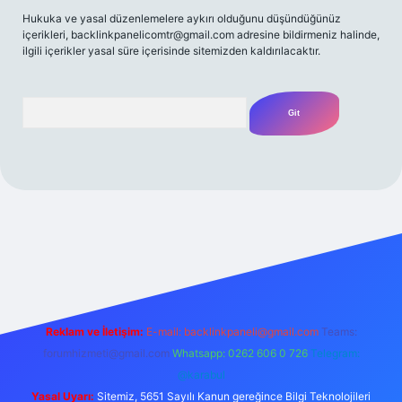
Hukuka ve yasal düzenlemelere aykırı olduğunu düşündüğünüz
içerikleri,
backlinkpanelicomtr@gmail.com
adresine bildirmeniz halinde,
ilgili içerikler yasal süre içerisinde sitemizden kaldırılacaktır.
Arama
t yeni giriş
Betexper giriş adresi
betexper.xyz
m elexbet
Reklam ve İletişim:
E-mail:
backlinkpaneli@gmail.com
Teams:
forumhizmeti@gmail.com
Whatsapp: 0262 606 0 726
Telegram:
@karabul
Yasal Uyarı:
Sitemiz, 5651 Sayılı Kanun gereğince Bilgi Teknolojileri