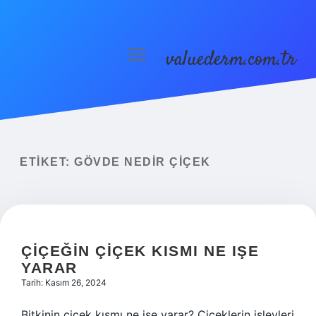
valuederm.com.tr
menüyü
aç
Anasayfa
Gizlilik Politikası
Yasal Uyarı
ETIKET:
GÖVDE NEDIR ÇIÇEK
ÇIÇEĞIN ÇIÇEK KISMI NE IŞE
YARAR
Tarih: Kasım 26, 2024
Bitkinin çiçek kısmı ne işe yarar? Çiçeklerin işlevleri