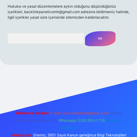
Hukuka ve yasal düzenlemelere aykırı olduğunu düşündüğünüz
içerikleri,
backlinkpanelicomtr@gmail.com
adresine bildirmeniz halinde,
ilgili içerikler yasal süre içerisinde sitemizden kaldırılacaktır.
Arama
t yeni giriş
Betexper giriş adresi
betexper.xyz
m elexbet
Reklam ve İletişim:
E-mail:
backlinkpaneli@gmail.com
Teams:
forumhizmeti@gmail.com
Whatsapp: 0262 606 0 726
Telegram:
@karabul
Yasal Uyarı:
Sitemiz, 5651 Sayılı Kanun gereğince Bilgi Teknolojileri