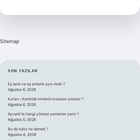
Kısmı
Ne
Işe
Yarar
Sitemap
SIDEBAR
SON YAZILAR
Eş sesli ve eş anlamlı aynı mıdır ?
Ağustos 6, 2026
Kur’an-ı Kerim’de kimlerin kıssaları anlatılır ?
Ağustos 6, 2026
Ayvalık’ta hangi yöresel yemekler yenir ?
Ağustos 5, 2026
Bu da hafız ne demek ?
Ağustos 4, 2026