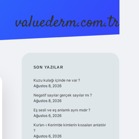
valuederm.com.tr
betci
vdcasino güncel giriş
ilbet casino
ilbet yeni giri
SIDEBAR
SON YAZILAR
Kuzu kulağı içinde ne var ?
Ağustos 8, 2026
Negatif sayılar gerçek sayılar mı ?
Ağustos 8, 2026
Eş sesli ve eş anlamlı aynı mıdır ?
Ağustos 6, 2026
Kur’an-ı Kerim’de kimlerin kıssaları anlatılır
?
Ağustos 6, 2026