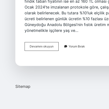
fındık taban fiyatının ise en az 160 TL olması
Ocak 2024’te imzalanan protokole göre, çalışa
olarak belirlenecek. Bu tutara %10’luk elçilik p
ücreti belirlenen günlük ücretin %10 fazlası 
Güneydoğu Anadolu Bölgesi’nin fıstık üretim me
yönetmelikle işçilere yaş ve…
2024
Devamını okuyun
Yorum Bırak
Fıstık
Yevmiyesi
Ne
Kadar
Sitemap