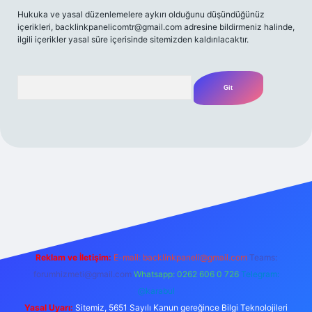
Hukuka ve yasal düzenlemelere aykırı olduğunu düşündüğünüz
içerikleri,
backlinkpanelicomtr@gmail.com
adresine bildirmeniz halinde,
ilgili içerikler yasal süre içerisinde sitemizden kaldırılacaktır.
Arama
t yeni giriş
Betexper giriş adresi
betexper.xyz
m elexbet
Reklam ve İletişim:
E-mail:
backlinkpaneli@gmail.com
Teams:
forumhizmeti@gmail.com
Whatsapp: 0262 606 0 726
Telegram:
@karabul
Yasal Uyarı:
Sitemiz, 5651 Sayılı Kanun gereğince Bilgi Teknolojileri