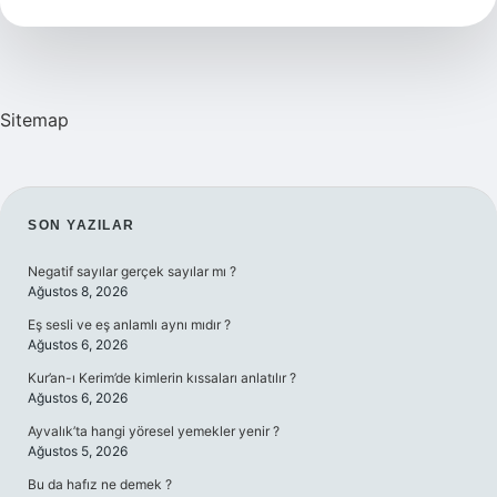
Kadar
Maaş
Alır
Sitemap
SIDEBAR
SON YAZILAR
Negatif sayılar gerçek sayılar mı ?
Ağustos 8, 2026
Eş sesli ve eş anlamlı aynı mıdır ?
Ağustos 6, 2026
Kur’an-ı Kerim’de kimlerin kıssaları anlatılır ?
Ağustos 6, 2026
Ayvalık’ta hangi yöresel yemekler yenir ?
Ağustos 5, 2026
Bu da hafız ne demek ?