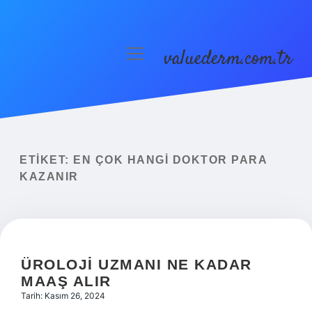
valuederm.com.tr
menüyü
aç
Anasayfa
Gizlilik Politikası
Yasal Uyarı
ETIKET:
EN ÇOK HANGI DOKTOR PARA
KAZANIR
ÜROLOJI UZMANI NE KADAR
MAAŞ ALIR
Tarih: Kasım 26, 2024