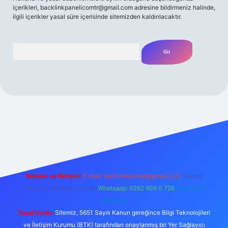
içerikleri,
backlinkpanelicomtr@gmail.com
adresine bildirmeniz halinde,
ilgili içerikler yasal süre içerisinde sitemizden kaldırılacaktır.
Arama
et yeni giriş
Betexper giriş adresi
betexper.xyz
m elexbet
Reklam ve İletişim:
E-mail:
backlinkpaneli@gmail.com
Teams:
forumhizmeti@gmail.com
Whatsapp: 0262 606 0 726
Telegram:
@karabul
Yasal Uyarı:
Sitemiz, 5651 Sayılı Kanun gereğince Bilgi Teknolojileri
ve İletişim Kurumu (BTK) tarafından onaylanmış bir Yer Sağlayıcı