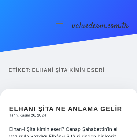
valuederm.com.tr
menüyü
aç
Anasayfa
Gizlilik Politikası
Yasal Uyarı
ETIKET:
ELHANI ŞITA KIMIN ESERI
ELHANI ŞITA NE ANLAMA GELIR
Tarih: Kasım 26, 2024
Elhan-i Şita kimin eseri? Cenap Şahabettin’in el
yazısıyla yazdığı Elhân-ı Şitâ şiirinden bir kesit.