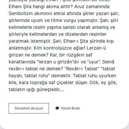
Elhanı Şita hangi akıma aittir? Aruz zamanında
Sembolizm akımının etkisi altında şiirler yazan şair,
şiirlerinde uyum ve ritme vurgu yapmıştır. Şair, şiiri
kelimelerle resim yapma sanatı olarak anlamış ve
şiirleriyle kelimelerden ve dizelerden resimler
yaratmak istemiştir. Şair, Elhan-ı Şita şiirinde kışı
anlatmıştır. Kim kontrolsüzce ağlar! Lerzan-ü
girizan ne demek? Kar, bir rüzgârın saf
kanatlarında “lerzan u girizân”dır ve “uyur”. Semâ
revân-ı tabiat ne demek? “Revân-ı Tabiat” “tabiat
hayatı, tabiat ruhu” demektir. Tabiat ruhu uyurken
bile, kara toprağa saf çiçekler düşer. Dök, ey gök,
tabiatın ışığı güneştedir,…
Elhanı
Devamını okuyun
Yorum Bırak
Şita
Ne
Anlama
Gelir