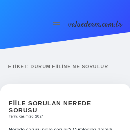
valuederm.com.tr
menüyü
aç
Anasayfa
Gizlilik Politikası
Yasal Uyarı
ETIKET:
DURUM FIILINE NE SORULUR
FIILE SORULAN NEREDE
SORUSU
Tarih: Kasım 26, 2024
Nerede sorusu neye sorulur? Cümledeki dolaylı